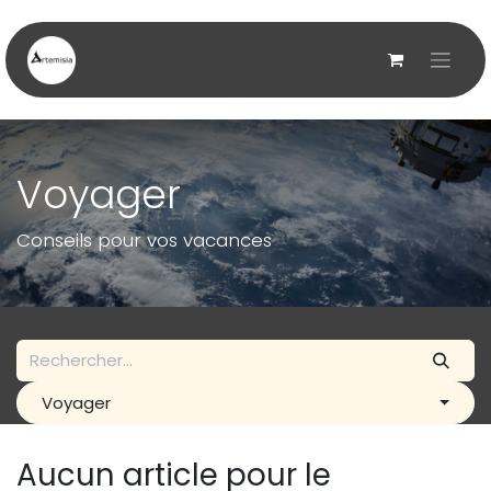
Se rendre au contenu
Voyager
Conseils pour vos vacances
Voyager
Aucun article pour le